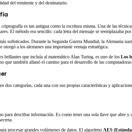
tidad del remitente y del destinatario.
fía
 criptografía es tan antigua como la escritura misma. Una de las técnica
es. El método era sencillo: cada letra del mensaje se reemplazaba por la
 más sofisticados. Durante la Segunda Guerra Mundial, la Alemania nazi
e otorgó a los alemanes una importante ventaja estratégica.
s brillantes que incluía al matemático Alan Turing, es uno de los
Los h
ino que también allanó el camino para el desarrollo de las computadoras
cer
en dos categorías, cada una con sus propias características y aplicacion
mo para descifrar información. Es como tener una sola llave que abre y c
ecreta.
l para procesar grandes volúmenes de datos. El algoritmo
AES (Estándar