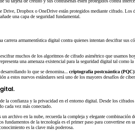
de su tarjeta de crédito y sus contraseñas estén protegidos contra interce
 Drive, Dropbox o OneDrive están protegidos mediante cifrado. Los dato
e añade una capa de seguridad fundamental.
na carrera armamentística digital contra quienes intentan descifrar sus
escifrar muchos de los algoritmos de cifrado asimétrico que usamos ho
 representa una amenaza existencial para la seguridad digital tal como l
 desarrollando lo que se denomina...
criptografía postcuántica (PQC)
ción a estos nuevos estándares será uno de los mayores desafíos de cib
gital.
e la confianza y la privacidad en el entorno digital. Desde los cifrado
ndo cada vez más conectado.
un archivo en la nube, recuerda la compleja y elegante combinación de
s fundamentos de la tecnología es el primer paso para convertirse en u
conocimiento es la clave más poderosa.