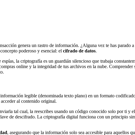
transacción genera un rastro de información. ¿Alguna vez te has parado 
 concepto poderoso y esencial: el
cifrado de datos
.
 espías, la criptografía es un guardián silencioso que trabaja constantem
compras online y la integridad de tus archivos en la nube. Comprender 
o.
 información legible (denominada texto plano) en un formato codificado e
 acceder al contenido original.
arla tal cual, la reescribes usando un código conocido solo por ti y el d
ave de descifrado. La criptografía digital funciona con un principio sim
idad
, asegurando que la información solo sea accesible para aquellos q