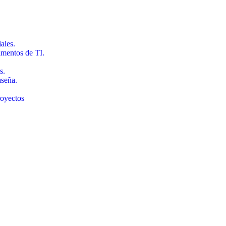
ales.
tamentos de TI.
s.
aseña.
royectos