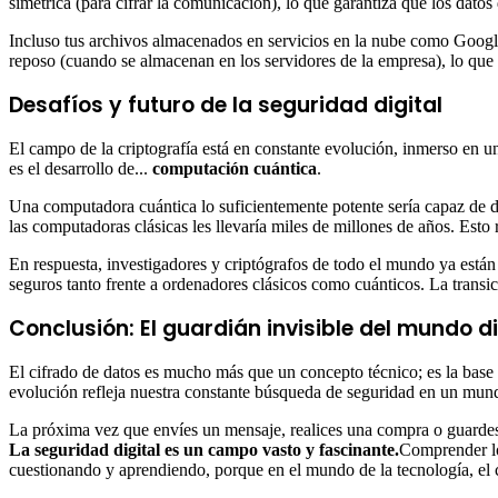
simétrica (para cifrar la comunicación), lo que garantiza que los datos 
Incluso tus archivos almacenados en servicios en la nube como Google
reposo (cuando se almacenan en los servidores de la empresa), lo qu
Desafíos y futuro de la seguridad digital
El campo de la criptografía está en constante evolución, inmerso en u
es el desarrollo de...
computación cuántica
.
Una computadora cuántica lo suficientemente potente sería capaz de d
las computadoras clásicas les llevaría miles de millones de años. Esto
En respuesta, investigadores y criptógrafos de todo el mundo ya están
seguros tanto frente a ordenadores clásicos como cuánticos. La transi
Conclusión: El guardián invisible del mundo di
El cifrado de datos es mucho más que un concepto técnico; es la base d
evolución refleja nuestra constante búsqueda de seguridad en un mu
La próxima vez que envíes un mensaje, realices una compra o guardes 
La seguridad digital es un campo vasto y fascinante.
Comprender lo
cuestionando y aprendiendo, porque en el mundo de la tecnología, el 