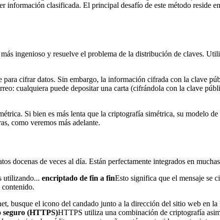
r información clasificada. El principal desafío de este método reside en
más ingenioso y resuelve el problema de la distribución de claves. Uti
para cifrar datos. Sin embargo, la información cifrada con la clave púb
eo: cualquiera puede depositar una carta (cifrándola con la clave pública
étrica. Si bien es más lenta que la criptografía simétrica, su modelo de
guras, como veremos más adelante.
datos docenas de veces al día. Están perfectamente integrados en mucha
utilizando...
encriptado de fin a fin
Esto significa que el mensaje se ci
l contenido.
net, busque el icono del candado junto a la dirección del sitio web en l
to seguro (HTTPS)
HTTPS utiliza una combinación de criptografía asimé