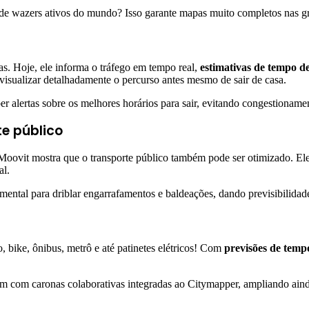
de wazers ativos do mundo? Isso garante mapas muito completos nas gra
s. Hoje, ele informa o tráfego em tempo real,
estimativas de tempo d
e visualizar detalhadamente o percurso antes mesmo de sair de casa.
alertas sobre os melhores horários para sair, evitando congestioname
te público
 Moovit mostra que o transporte público também pode ser otimizado. El
al.
ental para driblar engarrafamentos e baldeações, dando previsibilida
 bike, ônibus, metrô e até patinetes elétricos! Com
previsões de temp
m com caronas colaborativas integradas ao Citymapper, ampliando aind