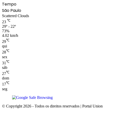
Tempo
São Paulo
Scattered Clouds
℃
23
29º - 22º
73%
4.02 km/h
℃
29
qui
℃
28
sex
℃
31
sáb
℃
27
dom
℃
17
seg
© Copyright 2026 - Todos os direitos reservados | Portal Union