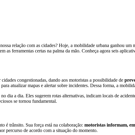
m nossa relação com as cidades? Hoje, a mobilidade urbana ganhou um no
 tem as ferramentas certas na palma da mão. Conheça agora seis aplicati
r cidades congestionadas, dando aos motoristas a possibilidade de
preve
 para atualizar mapas e alertar sobre incidentes. Dessa forma, a mobilid
 no dia a dia. Eles sugerem rotas alternativas, indicam locais de acide
eciosos se tornou fundamental.
o é trânsito. Sua força está na colaboração:
motoristas informam, em
lhor percurso de acordo com a situação do momento.