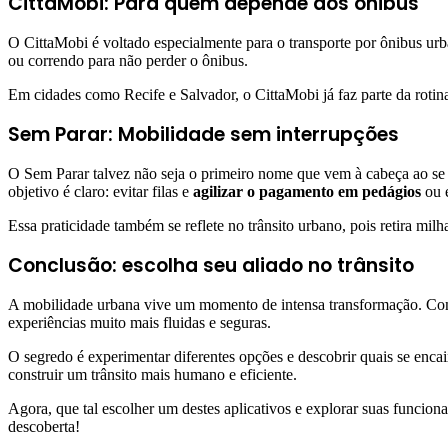
CittaMobi: Para quem depende dos ônibus
O CittaMobi é voltado especialmente para o transporte por ônibus urb
ou correndo para não perder o ônibus.
Em cidades como Recife e Salvador, o CittaMobi já faz parte da rotin
Sem Parar: Mobilidade sem interrupções
O Sem Parar talvez não seja o primeiro nome que vem à cabeça ao se p
objetivo é claro: evitar filas e
agilizar o pagamento em pedágios
ou e
Essa praticidade também se reflete no trânsito urbano, pois retira milh
Conclusão: escolha seu aliado no trânsito
A mobilidade urbana vive um momento de intensa transformação. Com o
experiências muito mais fluidas e seguras.
O segredo é experimentar diferentes opções e descobrir quais se encai
construir um trânsito mais humano e eficiente.
Agora, que tal escolher um destes aplicativos e explorar suas funcion
descoberta!