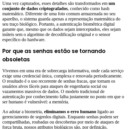
Uma vez capturados, esses detalhes são transformados em
um
conjunto de dados criptografados
, conhecido como hash
matemático. Diferente de uma foto comum armazenada no seu
aparelho, o sistema guarda apenas a representação matemática do
seu traço biológico. Portanto, a autenticação biométrica digital
garante que, mesmo que os dados sejam interceptados, eles sejam
inúteis sem o algoritmo de decodificação original e o sensor
específico do hardware.
Por que as senhas estão se tornando
obsoletas
Vivemos em uma era de sobrecarga informativa, onde cada serviço
exige uma credencial única, complexa e renovada periodicamente.
O resultado é o uso recorrente de senhas fracas, que tornam os
usuários alvos fáceis para ataques de engenharia social ou
vazamentos massivos de dados. O modelo tradicional de
autenticação por conhecimento falha justamente no ponto em que o
ser humano é vulnerável: a memória.
Ao adotar a biometria,
eliminamos o erro humano
ligado ao
gerenciamento de segredos digitais. Enquanto senhas podem ser
compartilhadas, roubadas ou descobertas por meio de ataques de
força bruta, nossos atributos biológicos são, por definição,