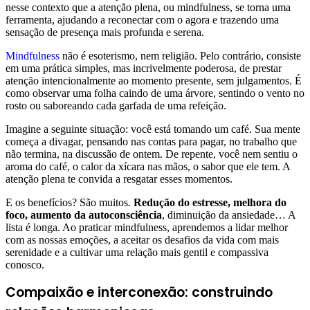
nesse contexto que a atenção plena, ou mindfulness, se torna uma
ferramenta, ajudando a reconectar com o agora e trazendo uma
sensação de presença mais profunda e serena.
Mindfulness
não é esoterismo, nem religião. Pelo contrário, consiste
em uma prática simples, mas incrivelmente poderosa, de prestar
atenção intencionalmente ao momento presente, sem julgamentos. É
como observar uma folha caindo de uma árvore, sentindo o vento no
rosto ou saboreando cada garfada de uma refeição.
Imagine a seguinte situação: você está tomando um café. Sua mente
começa a divagar, pensando nas contas para pagar, no trabalho que
não termina, na discussão de ontem. De repente, você nem sentiu o
aroma do café, o calor da xícara nas mãos, o sabor que ele tem. A
atenção plena te convida a resgatar esses momentos.
E os benefícios? São muitos.
Redução do estresse, melhora do
foco, aumento da autoconsciência
, diminuição da ansiedade… A
lista é longa. Ao praticar mindfulness, aprendemos a lidar melhor
com as nossas emoções, a aceitar os desafios da vida com mais
serenidade e a cultivar uma relação mais gentil e compassiva
conosco.
Compaixão e interconexão: construindo