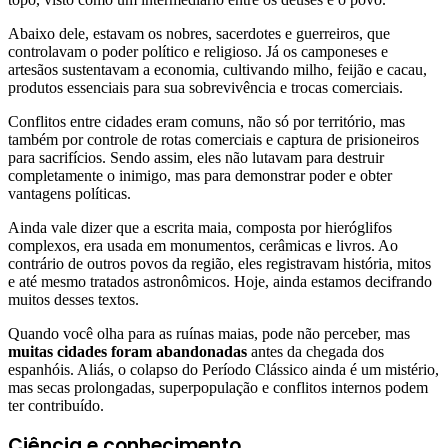
Abaixo dele, estavam os nobres, sacerdotes e guerreiros, que
controlavam o poder político e religioso. Já os camponeses e
artesãos sustentavam a economia, cultivando milho, feijão e cacau,
produtos essenciais para sua sobrevivência e trocas comerciais.
Conflitos entre cidades eram comuns, não só por território, mas
também por controle de rotas comerciais e captura de prisioneiros
para sacrifícios. Sendo assim, eles não lutavam para destruir
completamente o inimigo, mas para demonstrar poder e obter
vantagens políticas.
Ainda vale dizer que a escrita maia, composta por hieróglifos
complexos, era usada em monumentos, cerâmicas e livros. Ao
contrário de outros povos da região, eles registravam história, mitos
e até mesmo tratados astronômicos. Hoje, ainda estamos decifrando
muitos desses textos.
Quando você olha para as ruínas maias, pode não perceber, mas
muitas cidades foram abandonadas
antes da chegada dos
espanhóis. Aliás, o colapso do Período Clássico ainda é um mistério,
mas secas prolongadas, superpopulação e conflitos internos podem
ter contribuído.
Ciência e conhecimento