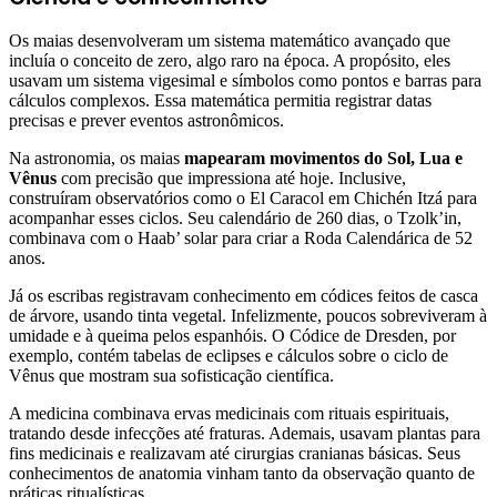
Os maias desenvolveram um sistema matemático avançado que
incluía o conceito de zero, algo raro na época. A propósito, eles
usavam um sistema vigesimal e símbolos como pontos e barras para
cálculos complexos. Essa matemática permitia registrar datas
precisas e prever eventos astronômicos.
Na astronomia, os maias
mapearam movimentos do Sol, Lua e
Vênus
com precisão que impressiona até hoje. Inclusive,
construíram observatórios como o El Caracol em Chichén Itzá para
acompanhar esses ciclos. Seu calendário de 260 dias, o Tzolk’in,
combinava com o Haab’ solar para criar a Roda Calendárica de 52
anos.
Já os escribas registravam conhecimento em códices feitos de casca
de árvore, usando tinta vegetal. Infelizmente, poucos sobreviveram à
umidade e à queima pelos espanhóis. O Códice de Dresden, por
exemplo, contém tabelas de eclipses e cálculos sobre o ciclo de
Vênus que mostram sua sofisticação científica.
A medicina combinava ervas medicinais com rituais espirituais,
tratando desde infecções até fraturas. Ademais, usavam plantas para
fins medicinais e realizavam até cirurgias cranianas básicas. Seus
conhecimentos de anatomia vinham tanto da observação quanto de
práticas ritualísticas.