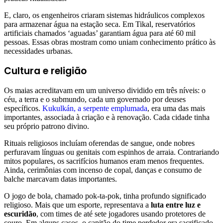
E, claro, os engenheiros criaram sistemas hidráulicos complexos
para armazenar água na estação seca. Em Tikal, reservatórios
artificiais chamados ‘aguadas’ garantiam água para até 60 mil
pessoas. Essas obras mostram como uniam conhecimento prático às
necessidades urbanas.
Cultura e religião
Os maias acreditavam em um universo dividido em três níveis: o
céu, a terra e o submundo, cada um governado por deuses
específicos.
Kukulkán, a serpente emplumada
, era uma das mais
importantes, associada à criação e à renovação. Cada cidade tinha
seu próprio patrono divino.
Rituais religiosos incluíam oferendas de sangue, onde nobres
perfuravam línguas ou genitais com espinhos de arraia. Contrariando
mitos populares, os sacrifícios humanos eram menos frequentes.
Ainda, cerimônias com incenso de copal, danças e consumo de
balche marcavam datas importantes.
O jogo de bola, chamado pok-ta-pok, tinha profundo significado
religioso. Mais que um esporte, representava a
luta entre luz e
escuridão
, com times de até sete jogadores usando protetores de
couro. Em alguns casos, o capitão do time perdedor era sacrificado,