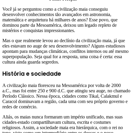
Você já se perguntou como a civilização maia conseguiu
desenvolver conhecimentos tão avançados em astronomia,
matemática e arquitetura há milhares de anos? Esse povo, que
dominou parte da Mesoamérica, deixou um legado repleto de
mistérios e conquistas impressionantes.
Mas o que realmente levou ao declínio da civilização maia, já que
eles estavam no auge de seu desenvolvimento? Alguns estudiosos
apontam para mudanças climáticas, conflitos internos ou até mesmo
superpopulação. Seja qual for a resposta, uma coisa é certa: essa
cultura ainda guarda segredos.
História e sociedade
A civilização maia floresceu na Mesoamérica por volta de 2000
a.C., mas foi entre 250 e 900 d.C. que atingiu seu auge, no chamado
Período Clássico. Nessa época, cidades como Tikal, Calakmul e
Caracol dominavam a região, cada uma com seu próprio governo e
redes de comércio.
Aliás, os maias nunca formaram um império unificado, mas suas
cidades-estado compartilhavam cultura, escrita e costumes
religiosos. Assim, a sociedade maia era hierárquica, com o rei no
topo, visto como um intermediário entre os deuses e o povo.