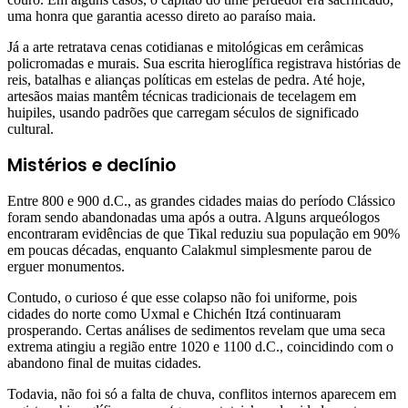
uma honra que garantia acesso direto ao paraíso maia.
Já a arte retratava cenas cotidianas e mitológicas em cerâmicas
policromadas e murais. Sua escrita hieroglífica registrava histórias de
reis, batalhas e alianças políticas em estelas de pedra. Até hoje,
artesãos maias mantêm técnicas tradicionais de tecelagem em
huipiles, usando padrões que carregam séculos de significado
cultural.
Mistérios e declínio
Entre 800 e 900 d.C., as grandes cidades maias do período Clássico
foram sendo abandonadas uma após a outra. Alguns arqueólogos
encontraram evidências de que Tikal reduziu sua população em 90%
em poucas décadas, enquanto Calakmul simplesmente parou de
erguer monumentos.
Contudo, o curioso é que esse colapso não foi uniforme, pois
cidades do norte como Uxmal e Chichén Itzá continuaram
prosperando. Certas análises de sedimentos revelam que uma seca
extrema atingiu a região entre 1020 e 1100 d.C., coincidindo com o
abandono final de muitas cidades.
Todavia, não foi só a falta de chuva, conflitos internos aparecem em