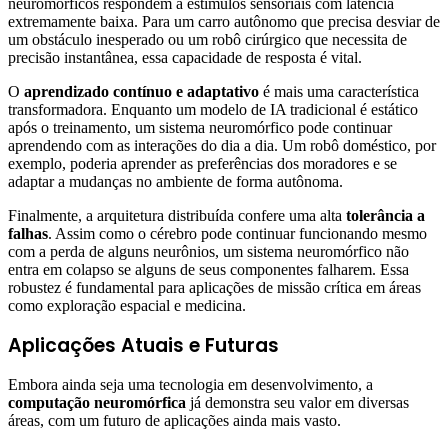
neuromórficos respondem a estímulos sensoriais com latência
extremamente baixa. Para um carro autônomo que precisa desviar de
um obstáculo inesperado ou um robô cirúrgico que necessita de
precisão instantânea, essa capacidade de resposta é vital.
O
aprendizado contínuo e adaptativo
é mais uma característica
transformadora. Enquanto um modelo de IA tradicional é estático
após o treinamento, um sistema neuromórfico pode continuar
aprendendo com as interações do dia a dia. Um robô doméstico, por
exemplo, poderia aprender as preferências dos moradores e se
adaptar a mudanças no ambiente de forma autônoma.
Finalmente, a arquitetura distribuída confere uma alta
tolerância a
falhas
. Assim como o cérebro pode continuar funcionando mesmo
com a perda de alguns neurônios, um sistema neuromórfico não
entra em colapso se alguns de seus componentes falharem. Essa
robustez é fundamental para aplicações de missão crítica em áreas
como exploração espacial e medicina.
Aplicações Atuais e Futuras
Embora ainda seja uma tecnologia em desenvolvimento, a
computação neuromórfica
já demonstra seu valor em diversas
áreas, com um futuro de aplicações ainda mais vasto.