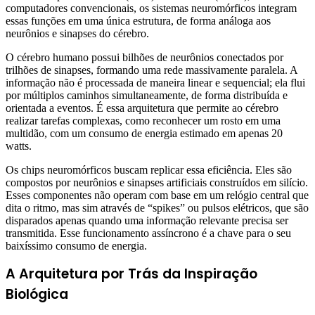
computadores convencionais, os sistemas neuromórficos integram
essas funções em uma única estrutura, de forma análoga aos
neurônios e sinapses do cérebro.
O cérebro humano possui bilhões de neurônios conectados por
trilhões de sinapses, formando uma rede massivamente paralela. A
informação não é processada de maneira linear e sequencial; ela flui
por múltiplos caminhos simultaneamente, de forma distribuída e
orientada a eventos. É essa arquitetura que permite ao cérebro
realizar tarefas complexas, como reconhecer um rosto em uma
multidão, com um consumo de energia estimado em apenas 20
watts.
Os chips neuromórficos buscam replicar essa eficiência. Eles são
compostos por neurônios e sinapses artificiais construídos em silício.
Esses componentes não operam com base em um relógio central que
dita o ritmo, mas sim através de “spikes” ou pulsos elétricos, que são
disparados apenas quando uma informação relevante precisa ser
transmitida. Esse funcionamento assíncrono é a chave para o seu
baixíssimo consumo de energia.
A Arquitetura por Trás da Inspiração
Biológica