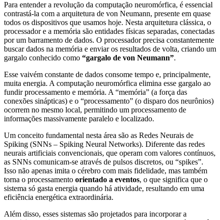
Para entender a revolução da computação neuromórfica, é essencial
contrastá-la com a arquitetura de von Neumann, presente em quase
todos os dispositivos que usamos hoje. Nesta arquitetura clássica, o
processador e a memória são entidades físicas separadas, conectadas
por um barramento de dados. O processador precisa constantemente
buscar dados na memória e enviar os resultados de volta, criando um
gargalo conhecido como
“gargalo de von Neumann”
.
Esse vaivém constante de dados consome tempo e, principalmente,
muita energia. A computação neuromórfica elimina esse gargalo ao
fundir processamento e memória. A “memória” (a força das
conexões sinápticas) e o “processamento” (o disparo dos neurônios)
ocorrem no mesmo local, permitindo um processamento de
informações massivamente paralelo e localizado.
Um conceito fundamental nesta área são as Redes Neurais de
Spiking (SNNs – Spiking Neural Networks). Diferente das redes
neurais artificiais convencionais, que operam com valores contínuos,
as SNNs comunicam-se através de pulsos discretos, ou “spikes”.
Isso não apenas imita o cérebro com mais fidelidade, mas também
torna o processamento
orientado a eventos
, o que significa que o
sistema só gasta energia quando há atividade, resultando em uma
eficiência energética extraordinária.
Além disso, esses sistemas são projetados para incorporar a