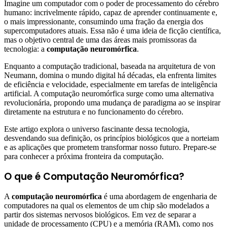
Imagine um computador com o poder de processamento do cérebro
humano: incrivelmente rápido, capaz de aprender continuamente e,
o mais impressionante, consumindo uma fração da energia dos
supercomputadores atuais. Essa não é uma ideia de ficção científica,
mas o objetivo central de uma das áreas mais promissoras da
tecnologia: a
computação neuromórfica
.
Enquanto a computação tradicional, baseada na arquitetura de von
Neumann, domina o mundo digital há décadas, ela enfrenta limites
de eficiência e velocidade, especialmente em tarefas de inteligência
artificial. A computação neuromórfica surge como uma alternativa
revolucionária, propondo uma mudança de paradigma ao se inspirar
diretamente na estrutura e no funcionamento do cérebro.
Este artigo explora o universo fascinante dessa tecnologia,
desvendando sua definição, os princípios biológicos que a norteiam
e as aplicações que prometem transformar nosso futuro. Prepare-se
para conhecer a próxima fronteira da computação.
O que é Computação Neuromórfica?
A
computação neuromórfica
é uma abordagem de engenharia de
computadores na qual os elementos de um chip são modelados a
partir dos sistemas nervosos biológicos. Em vez de separar a
unidade de processamento (CPU) e a memória (RAM), como nos