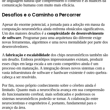
de linguagem natural que compreendem o contexto e as nuances da
comunicação humana com muito mais eficácia.
Desafios e o Caminho a Percorrer
Apesar do enorme potencial, a jornada para a adoção em massa da
computação neuromórfica ainda enfrenta obstáculos significativos.
Um dos maiores desafios é a
complexidade do desenvolvimento
de software
. Programar para uma arquitetura tão diferente exige
novas ferramentas, algoritmos e uma nova mentalidade por parte dos
desenvolvedores.
A
fabricação e escalabilidade
dos chips neuromórficos também são
um desafio. Embora protótipos impressionantes existam, produzir
esses chips em larga escala a um custo competitivo ainda é um
processo em maturação. A integração desses novos sistemas com a
vasta infraestrutura de software e hardware existente é outro quebra-
cabeça a ser resolvido.
Por fim, nosso próprio conhecimento sobre o cérebro ainda é
limitado. Quanto mais a neurociência avança em sua compreensão
do funcionamento cerebral, mais sofisticados e poderosos os
sistemas neuromórficos poderão se tornar. A colaboração entre
neurocientistas e engenheiros é, portanto, fundamental para o
avanço da área.