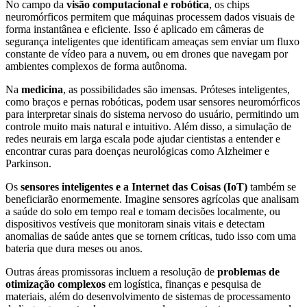
No campo da
visão computacional e robótica
, os chips
neuromórficos permitem que máquinas processem dados visuais de
forma instantânea e eficiente. Isso é aplicado em câmeras de
segurança inteligentes que identificam ameaças sem enviar um fluxo
constante de vídeo para a nuvem, ou em drones que navegam por
ambientes complexos de forma autônoma.
Na
medicina
, as possibilidades são imensas. Próteses inteligentes,
como braços e pernas robóticas, podem usar sensores neuromórficos
para interpretar sinais do sistema nervoso do usuário, permitindo um
controle muito mais natural e intuitivo. Além disso, a simulação de
redes neurais em larga escala pode ajudar cientistas a entender e
encontrar curas para doenças neurológicas como Alzheimer e
Parkinson.
Os
sensores inteligentes e a Internet das Coisas (IoT)
também se
beneficiarão enormemente. Imagine sensores agrícolas que analisam
a saúde do solo em tempo real e tomam decisões localmente, ou
dispositivos vestíveis que monitoram sinais vitais e detectam
anomalias de saúde antes que se tornem críticas, tudo isso com uma
bateria que dura meses ou anos.
Outras áreas promissoras incluem a resolução de
problemas de
otimização complexos
em logística, finanças e pesquisa de
materiais, além do desenvolvimento de sistemas de processamento