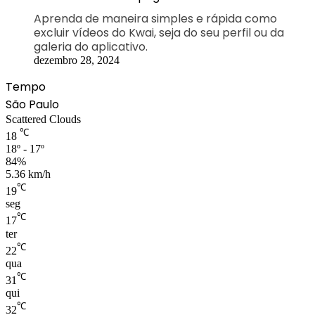
Aprenda de maneira simples e rápida como
excluir vídeos do Kwai, seja do seu perfil ou da
galeria do aplicativo.
dezembro 28, 2024
Tempo
São Paulo
Scattered Clouds
℃
18
18º - 17º
84%
5.36 km/h
℃
19
seg
℃
17
ter
℃
22
qua
℃
31
qui
℃
32