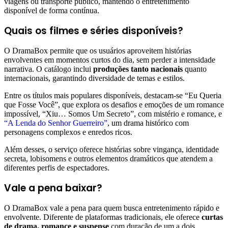
viagens ou transporte público, mantendo o entretenimento
disponível de forma contínua.
Quais os filmes e séries disponíveis?
O DramaBox permite que os usuários aproveitem histórias
envolventes em momentos curtos do dia, sem perder a intensidade
narrativa. O catálogo inclui
produções tanto nacionais
quanto
internacionais, garantindo diversidade de temas e estilos.
Entre os títulos mais populares disponíveis, destacam-se “Eu Queria
que Fosse Você”, que explora os desafios e emoções de um romance
impossível, “Xiu… Somos Um Secreto”, com mistério e romance, e
“A Lenda do Senhor Guerreiro”
, um drama histórico com
personagens complexos e enredos ricos.
Além desses, o serviço oferece histórias sobre vingança, identidade
secreta, lobisomens e outros elementos dramáticos que atendem a
diferentes perfis de espectadores.
Vale a pena baixar?
O DramaBox vale a pena para quem busca entretenimento rápido e
envolvente. Diferente de plataformas tradicionais, ele oferece
curtas
de drama, romance e suspense
com duração de um a dois