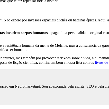
 mas que te faz repensar toda a história.
 Não espere por invasões espaciais clichês ou batalhas épicas. Aqui, a in
itas invadem corpos humanos
, apagando a personalidade original e s
e a resistência humana da mente de Melanie, mas a consciência da garota
nifica ser humano.
or entreter, mas também por provocar reflexões sobre a vida, a humani
gosta de ficção cientifica, confira também a nossa lista com os
livros de
ização em Neuromarketing. Sou apaixonada pela escrita, SEO e pela cri