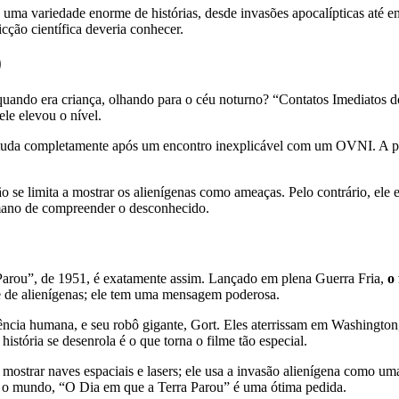
e uma variedade enorme de histórias, desde invasões apocalípticas até e
icção científica deveria conhecer.
)
quando era criança, olhando para o céu noturno? “Contatos Imediatos d
ele elevou o nível.
muda completamente após um encontro inexplicável com um OVNI. A part
ão se limita a mostrar os alienígenas como ameaças. Pelo contrário, el
mano de compreender o desconhecido.
 Parou”, de 1951, é exatamente assim. Lançado em plena Guerra Fria,
o 
me de alienígenas; ele tem uma mensagem poderosa.
ência humana, e seu robô gigante, Gort. Eles aterrissam em Washingto
stória se desenrola é o que torna o filme tão especial.
 mostrar naves espaciais e lasers; ele usa a invasão alienígena como um
bre o mundo, “O Dia em que a Terra Parou” é uma ótima pedida.