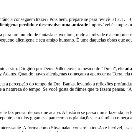
ância conseguem trazer? Pois bem, prepare-se para revivê-la! E.T. – O
lienígena perdido e desenvolve uma amizade
improvável é simplesm
a para um mundo de fantasia e aventura, onde a amizade e a compreens
lo pequeno alienígena e seu amigo humano. É uma daquelas obras que aq
ente assim. Dirigido por Denis Villeneuve, o mesmo de “Duna”,
ele ad
y Adams. Quando naves alienígenas começam a aparecer na Terra, ela é
eta a percepção do tempo da Dra. Banks, levando a reflexões profundas
 a natureza do tempo. Se você gosta de filmes que te fazem pensar, “
ue te faz pensar depois que acaba. A história se passa numa fazenda na
repente, círculos gigantes aparecem nas plantações, e a família começa a
interessante. A forma como Shyamalan constrói a tensão é incrível, usa