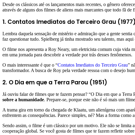
Desde os clássicos até os lançamentos mais recentes, o gênero oferec
através de alguns dos filmes de aliens mais marcantes que todo fã de f
1. Contatos Imediatos do Terceiro Grau (1977
Lembra daquela sensação de mistério e admiração que a gente sentia 
faz questionar tudo. Spielberg já tinha mostrado seu talento, mas aqui 
O filme nos apresenta a Roy Neary, um eletricista comum cuja vida 
em uma jornada para descobrir a verdade por trás desses fenômenos.
O mais interessante é que o “
Contatos Imediatos do Terceiro Grau
” n
transformador. A busca de Roy pela verdade ressoa com o desejo hu
2. O Dia em que a Terra Parou (1951)
Já ouviu falar de filmes que te fazem pensar? “O Dia em que a Terra
sobre a humanidade
. Prepare-se, porque este não é só mais um fil
A trama gira em torno da chegada de Klaatu, um alienígena com apar
enfrentem as consequências. Parece simples, né? Mas a forma como a hi
Sendo assim, o filme é um clássico por um motivo. Ele não se limita a
cooperação global. Se você gosta de filmes que te fazem refletir so