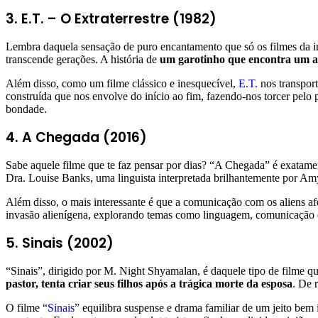
3. E.T. – O Extraterrestre (1982)
Lembra daquela sensação de puro encantamento que só os filmes da inf
transcende gerações. A história de
um garotinho que encontra um a
Além disso, como um filme clássico e inesquecível,
E.T.
nos transport
construída que nos envolve do início ao fim, fazendo-nos torcer pe
bondade.
4. A Chegada (2016)
Sabe aquele filme que te faz pensar por dias? “A Chegada” é exatam
Dra. Louise Banks, uma linguista interpretada brilhantemente por Am
Além disso, o mais interessante é que a comunicação com os aliens af
invasão alienígena, explorando temas como linguagem, comunicação e
5. Sinais (2002)
“Sinais”, dirigido por M. Night Shyamalan, é daquele tipo de filme q
pastor, tenta criar seus filhos após a trágica morte da esposa
. De 
O filme “
Sinais
” equilibra suspense e drama familiar de um jeito bem 