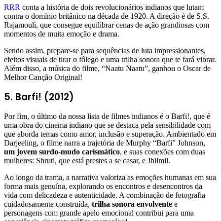
RRR
conta a história de dois revolucionários indianos que lutam
contra o domínio britânico na década de 1920. A direção é de S.S.
Rajamouli, que consegue equilibrar cenas de ação grandiosas com
momentos de muita emoção e drama.
Sendo assim, prepare-se para sequências de luta impressionantes,
efeitos visuais de tirar o fôlego e uma trilha sonora que te fará vibrar.
Além disso, a música do filme, “Naatu Naatu”, ganhou o Oscar de
Melhor Canção Original!
5. Barfi! (2012)
Por fim, o último da nossa lista de filmes indianos é o Barfi!, que é
uma obra do cinema indiano que se destaca pela sensibilidade com
que aborda temas como amor, inclusão e superação. Ambientado em
Darjeeling, o filme narra a trajetória de Murphy “Barfi” Johnson,
um jovem surdo-mudo carismático
, e suas conexões com duas
mulheres: Shruti, que está prestes a se casar, e Jhilmil.
Ao longo da trama, a narrativa valoriza as emoções humanas em sua
forma mais genuína, explorando os encontros e desencontros da
vida com delicadeza e autenticidade. A combinação de fotografia
cuidadosamente construída,
trilha sonora envolvente
e
personagens com grande apelo emocional contribui para uma