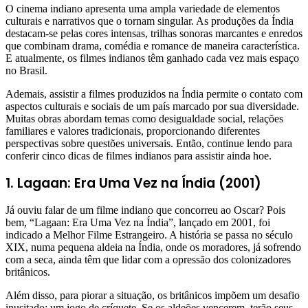
O cinema indiano apresenta uma ampla variedade de elementos
culturais e narrativos que o tornam singular. As produções da Índia
destacam-se pelas cores intensas, trilhas sonoras marcantes e enredos
que combinam drama, comédia e romance de maneira característica.
E atualmente, os filmes indianos têm ganhado cada vez mais espaço
no Brasil.
Ademais, assistir a filmes produzidos na Índia permite o contato com
aspectos culturais e sociais de um país marcado por sua diversidade.
Muitas obras abordam temas como desigualdade social, relações
familiares e valores tradicionais, proporcionando diferentes
perspectivas sobre questões universais. Então, continue lendo para
conferir cinco dicas de filmes indianos para assistir ainda hoe.
1. Lagaan: Era Uma Vez na Índia (2001)
Já ouviu falar de um filme indiano que concorreu ao Oscar? Pois
bem, “Lagaan: Era Uma Vez na Índia”, lançado em 2001, foi
indicado a Melhor Filme Estrangeiro. A história se passa no século
XIX, numa pequena aldeia na Índia, onde os moradores, já sofrendo
com a seca, ainda têm que lidar com a opressão dos colonizadores
britânicos.
Além disso, para piorar a situação, os britânicos impõem um desafio
inusitado: um jogo de críquete. Se os aldeões vencerem, terão seus