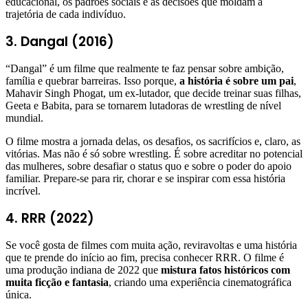
educacional, os padrões sociais e as decisões que moldam a
trajetória de cada indivíduo.
3. Dangal (2016)
“Dangal” é um filme que realmente te faz pensar sobre ambição,
família e quebrar barreiras. Isso porque,
a história é sobre um pai
,
Mahavir Singh Phogat, um ex-lutador, que decide treinar suas filhas,
Geeta e Babita, para se tornarem lutadoras de wrestling de nível
mundial.
O filme mostra a jornada delas, os desafios, os sacrifícios e, claro, as
vitórias. Mas não é só sobre wrestling. É sobre acreditar no potencial
das mulheres, sobre desafiar o status quo e sobre o poder do apoio
familiar. Prepare-se para rir, chorar e se inspirar com essa história
incrível.
4. RRR (2022)
Se você gosta de filmes com muita ação, reviravoltas e uma história
que te prende do início ao fim, precisa conhecer RRR. O filme é
uma produção indiana de 2022 que
mistura fatos históricos com
muita ficção e fantasia
, criando uma experiência cinematográfica
única.