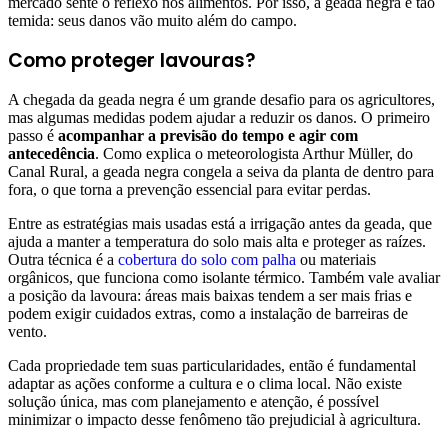
mercado sente o reflexo nos alimentos. Por isso, a geada negra é tão
temida: seus danos vão muito além do campo.
Como proteger lavouras?
A chegada da geada negra é um grande desafio para os agricultores,
mas algumas medidas podem ajudar a reduzir os danos. O primeiro
passo é
acompanhar a previsão do tempo e agir com
antecedência
. Como explica o meteorologista Arthur Müller, do
Canal Rural, a geada negra congela a seiva da planta de dentro para
fora, o que torna a prevenção essencial para evitar perdas.
Entre as estratégias mais usadas está a irrigação antes da geada, que
ajuda a manter a temperatura do solo mais alta e proteger as raízes.
Outra técnica é a
cobertura do solo com palha
ou materiais
orgânicos, que funciona como isolante térmico. Também vale avaliar
a posição da lavoura: áreas mais baixas tendem a ser mais frias e
podem exigir cuidados extras, como a instalação de barreiras de
vento.
Cada propriedade tem suas particularidades, então é fundamental
adaptar as ações conforme a cultura e o clima local. Não existe
solução única, mas com planejamento e atenção, é possível
minimizar o impacto desse fenômeno tão prejudicial à agricultura.