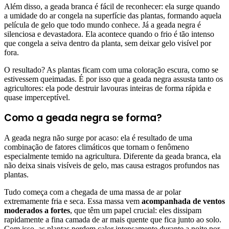
Além disso, a geada branca é fácil de reconhecer: ela surge quando
a umidade do ar congela na superfície das plantas, formando aquela
película de gelo que todo mundo conhece. Já a geada negra é
silenciosa e devastadora. Ela acontece quando o frio é tão intenso
que congela a seiva dentro da planta, sem deixar gelo visível por
fora.
O resultado? As plantas ficam com uma coloração escura, como se
estivessem queimadas. É por isso que a geada negra assusta tanto os
agricultores: ela pode destruir lavouras inteiras de forma rápida e
quase imperceptível.
Como a geada negra se forma?
A geada negra não surge por acaso: ela é resultado de uma
combinação de fatores climáticos que tornam o fenômeno
especialmente temido na agricultura. Diferente da geada branca, ela
não deixa sinais visíveis de gelo, mas causa estragos profundos nas
plantas.
Tudo começa com a chegada de uma massa de ar polar
extremamente fria e seca. Essa massa vem
acompanhada de ventos
moderados a fortes
, que têm um papel crucial: eles dissipam
rapidamente a fina camada de ar mais quente que fica junto ao solo.
Com isso, as plantas perdem calor intensamente durante a noite por