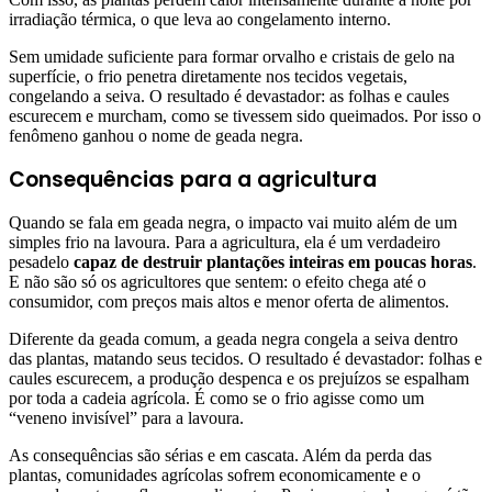
irradiação térmica, o que leva ao congelamento interno.
Sem umidade suficiente para formar orvalho e cristais de gelo na
superfície, o frio penetra diretamente nos tecidos vegetais,
congelando a seiva. O resultado é devastador: as folhas e caules
escurecem e murcham, como se tivessem sido queimados. Por isso o
fenômeno ganhou o nome de geada negra.
Consequências para a agricultura
Quando se fala em geada negra, o impacto vai muito além de um
simples frio na lavoura. Para a agricultura, ela é um verdadeiro
pesadelo
capaz de destruir plantações inteiras em poucas horas
.
E não são só os agricultores que sentem: o efeito chega até o
consumidor, com preços mais altos e menor oferta de alimentos.
Diferente da geada comum, a geada negra congela a seiva dentro
das plantas, matando seus tecidos. O resultado é devastador: folhas e
caules escurecem, a produção despenca e os prejuízos se espalham
por toda a cadeia agrícola. É como se o frio agisse como um
“veneno invisível” para a lavoura.
As consequências são sérias e em cascata. Além da perda das
plantas, comunidades agrícolas sofrem economicamente e o