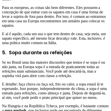
Para os europeus, as coisas são bem diferentes. Eles possuem a
concepção de que entrar com os sapatos em casa é uma forma de
levar a sujeira de fora para dentro. Por isso, é comum ao entrarmos
em uma casa na Europa encontrarmos um armário para colocar os
sapatos.
E aí é aquilo, cada um usa o que tem dentro de casa, seja meia, um
sapato específico, até mesmo ficar descalço vale. Esta, inclusive, é
uma prática muito comum na Itália.
5. Sopa durante as refeições
Se no Brasil uma das maiores discussões que temos é se sopa é ou
não janta, na Europa sopa é a entrada de praticamente todas as
refeições mais substanciais. Você pode até descartá-la, mas a
sopinha virá para abrir com classe a refeição.
E detalhe: faça chuva ou faça sol, frio ou calor, a sopa estará lá te
esperando. Isso porque, independentemente do clima, a sopa é uma
entrada para refeições, como almoço e janta. Depois de degustá-la,
aí sim, você pode pedir o prato principal que quiser no menu.
Na Hungria e na República Tcheca, por exemplo, é bastante comum
a
sopa goulash
, que inclusive pode ser encontrada de diferentes