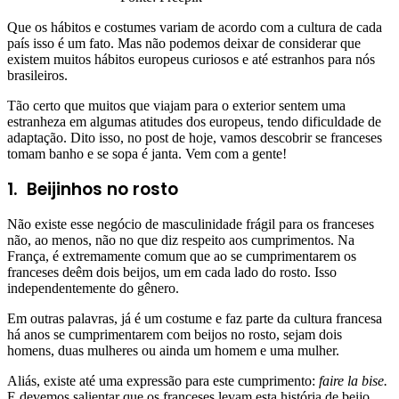
Que os hábitos e costumes variam de acordo com a cultura de cada
país isso é um fato. Mas não podemos deixar de considerar que
existem muitos hábitos europeus curiosos e até estranhos para nós
brasileiros.
Tão certo que muitos que viajam para o exterior sentem uma
estranheza em algumas atitudes dos europeus, tendo dificuldade de
adaptação. Dito isso, no post de hoje, vamos descobrir se franceses
tomam banho e se sopa é janta. Vem com a gente!
1.
Beijinhos no rosto
Não existe esse negócio de masculinidade frágil para os franceses
não, ao menos, não no que diz respeito aos cumprimentos. Na
França, é extremamente comum que ao se cumprimentarem os
franceses deêm dois beijos, um em cada lado do rosto. Isso
independentemente do gênero.
Em outras palavras, já é um costume e faz parte da cultura francesa
há anos se cumprimentarem com beijos no rosto, sejam dois
homens, duas mulheres ou ainda um homem e uma mulher.
Aliás, existe até uma expressão para este cumprimento:
faire la bise.
E devemos salientar que os franceses levam esta história de beijo