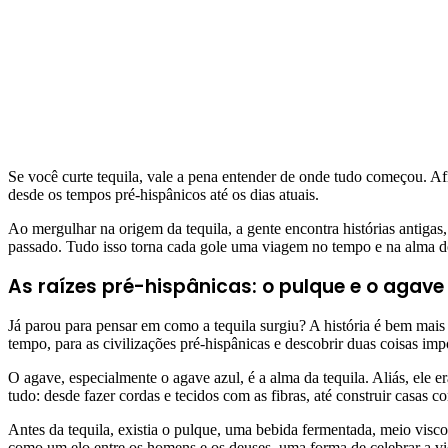
Se você curte tequila, vale a pena entender de onde tudo começou. Af
desde os tempos pré-hispânicos até os dias atuais.
Ao mergulhar na origem da tequila, a gente encontra histórias antigas
passado. Tudo isso torna cada gole uma viagem no tempo e na alma 
As raízes pré-hispânicas: o pulque e o agave
Já parou para pensar em como a tequila surgiu? A história é bem mais
tempo, para as civilizações pré-hispânicas e descobrir duas coisas imp
O agave, especialmente o agave azul, é a alma da tequila. Aliás, ele 
tudo: desde fazer cordas e tecidos com as fibras, até construir casas co
Antes da tequila, existia o pulque, uma bebida fermentada, meio viscosa
como um elo entre os homens e os deuses, uma forma de celebrar a vida