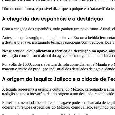
Dito de outra forma, é possível dizer que o pulque é o ‘tataravô’ da te
A chegada dos espanhóis e a destilação
Com a chegada dos espanhóis, tudo ganhou um novo rumo. Afinal, eles
Antes da tequila surgir, o pulque dominava. Era uma bebida fermenta
a destilar o agave, misturando técnicas europeias com tradições locais
Nesse sentido, eles
aplicaram a técnica da destilação no agave
, al
destilação concentrou o álcool do agave e deu origem a uma bebida co
Por volta de 1600, com a abertura da rota comercial entre Manila e o 
marcou o início da produção industrial dos destilados de agave, dan
A origem da tequila: Jalisco e a cidade de Te
A tequila representa a essência cultural do México, carregando a alma
tradição se une à inovação, dando origem a um destilado reconhecid
Entretanto, nem toda bebida feita de agave pode ser chamada de tequ
ocorrer em regiões específicas do México, como Jalisco, seguindo pad