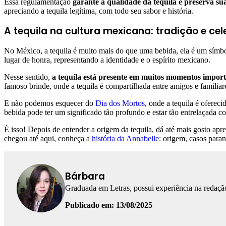
Essa regulamentação
garante a qualidade da tequila e preserva sua
apreciando a tequila legítima, com todo seu sabor e história.
A tequila na cultura mexicana: tradição e ce
No México, a tequila é muito mais do que uma bebida, ela é um símbolo
lugar de honra, representando a identidade e o espírito mexicano.
Nesse sentido,
a tequila está presente em muitos momentos impor
famoso brinde, onde a tequila é compartilhada entre amigos e familiar
E não podemos esquecer do
Dia dos Mortos
, onde a tequila é ofere
bebida pode ter um significado tão profundo e estar tão entrelaçada c
É isso! Depois de entender a origem da tequila, dá até mais gosto ap
chegou até aqui, conheça a
história da Annabelle
: origem, casos para
Bárbara
Graduada em Letras, possui experiência na redação
Publicado em: 13/08/2025