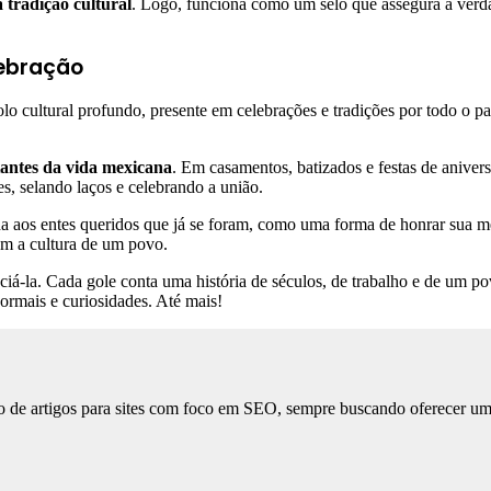
 tradição cultural
. Logo, funciona como um selo que assegura a verda
lebração
 cultural profundo, presente em celebrações e tradições por todo o país
tantes da vida mexicana
. Em casamentos, batizados e festas de anivers
es, selando laços e celebrando a união.
cida aos entes queridos que já se foram, como uma forma de honrar sua
om a cultura de um povo.
reciá-la. Cada gole conta uma história de séculos, de trabalho e de um
normais e curiosidades. Até mais!
 de artigos para sites com foco em SEO, sempre buscando oferecer uma l