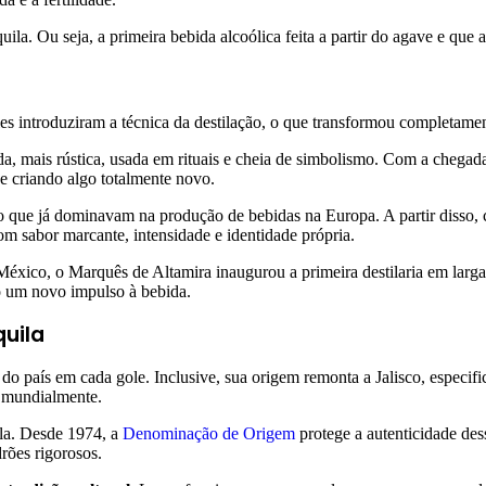
quila. Ou seja, a primeira bebida alcoólica feita a partir do agave e que
 introduziram a técnica da destilação, o que transformou completament
da, mais rústica, usada em rituais e cheia de simbolismo. Com a chega
 e criando algo totalmente novo.
go que já dominavam na produção de bebidas na Europa. A partir disso, 
m sabor marcante, intensidade e identidade própria.
México, o Marquês de Altamira inaugurou a primeira destilaria em larga
do um novo impulso à bebida.
quila
 do país em cada gole. Inclusive, sua origem remonta a Jalisco, especif
o mundialmente.
ila. Desde 1974, a
Denominação de Origem
protege a autenticidade des
rões rigorosos.