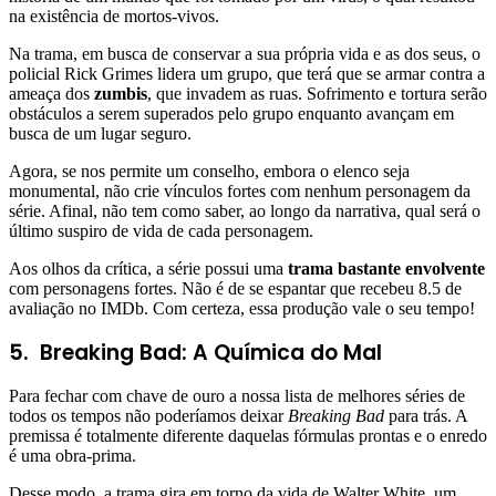
na existência de mortos-vivos.
Na trama, em busca de conservar a sua própria vida e as dos seus, o
policial Rick Grimes lidera um grupo, que terá que se armar contra a
ameaça dos
zumbis
, que invadem as ruas. Sofrimento e tortura serão
obstáculos a serem superados pelo grupo enquanto avançam em
busca de um lugar seguro.
Agora, se nos permite um conselho, embora o elenco seja
monumental, não crie vínculos fortes com nenhum personagem da
série. Afinal, não tem como saber, ao longo da narrativa, qual será o
último suspiro de vida de cada personagem.
Aos olhos da crítica, a série possui uma
trama bastante envolvente
com personagens fortes. Não é de se espantar que recebeu 8.5 de
avaliação no IMDb. Com certeza, essa produção vale o seu tempo!
5. Breaking Bad: A Química do Mal
Para fechar com chave de ouro a nossa lista de melhores séries de
todos os tempos não poderíamos deixar
Breaking Bad
para trás. A
premissa é totalmente diferente daquelas fórmulas prontas e o enredo
é uma obra-prima.
Desse modo, a trama gira em torno da vida de Walter White, um