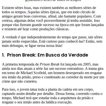
Existem séries boas, mas existem também as melhores séries de
todos os tempos. Aquelas séries épicas, que em todo círculo de
amigos geram boas conversas, afinal, são bastante populares. Com
certeza, algumas delas você provavelmente já tenha assistido. Isso
porque elas fizeram grande sucesso na época em que foram lançadas
e resistem até hoje como produções clássicas.
A verdade é que independentemente do tempo que passe, tais séries
jamais serão esquecidas. Está curioso para conhecê-las? Então, sem
mais delongas, se ligue nessa nossa lista!
1.
Prison Break: Em Busca da Verdade
A primeira temporada de
Prison Break
foi lançada em 2005, mas
ainda nos dias atuais a série faz um sucesso estrondoso. A trama gira
em torno de Michael Scofield, um homem desesperado em resgatar
seu irmão da prisão, preso e condenado ao corredor da morte por um
crime que não cometeu.
Para isso, o jovem tatua toda a planta da cadeia em seu corpo,
captando assim detalhe por detalhe. Dessa forma, correndo contra o
tempo, Michael terá que estudar toda a arquitetura da prisão e
resgatar o seu irmão antes da fatídica execução.