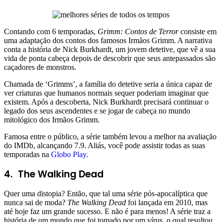
Contando com 6 temporadas,
Grimm: Contos de Terror
consiste em
uma adaptação dos contos dos famosos Irmãos Grimm. A narrativa
conta a história de Nick Burkhardt, um jovem detetive, que vê a sua
vida de ponta cabeça depois de descobrir que seus antepassados são
caçadores de monstros.
Chamada de ‘Grimms’, a família do detetive seria a única capaz de
ver criaturas que humanos normais sequer poderiam imaginar que
existem. Após a descoberta, Nick Burkhardt precisará continuar o
legado dos seus ascendentes e se jogar de cabeça no mundo
mitológico dos Irmãos Grimm.
Famosa entre o público, a série também levou a melhor na avaliação
do IMDb, alcançando 7.9. Aliás, você pode assistir todas as suas
temporadas na
Globo Play.
4. The Walking Dead
Quer uma distopia? Então, que tal uma série pós-apocalíptica que
nunca sai de moda?
The Walking Dead
foi lançada em 2010, mas
até hoje faz um grande sucesso. E não é para menos! A série traz a
história de um mundo que foi tomado por um vírus, o qual resultou