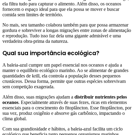
ela filtra tudo para capturar o alimento. Além disso, os oceanos
fornecem o espaço ideal para que ela possa se mover e buscar
comida sem limites de território.
No mais, seu tamanho colabora também para que possa armazenar
gordura e sobreviver a longas migrações entre zonas de alimentação
e reprodução. Tudo isso faz dela uma gigante admirável e uma
verdadeira obra-prima da natureza.
Qual sua importância ecológica?
A baleia-azul cumpre um papel essencial nos oceanos e ajuda a
manter o equilíbrio ecológico marinho. Ao se alimentar de grandes
quantidades de krill, ela controla a população desses pequenos
crustáceos. Dessa forma, permite que outras espécies sobrevivam
sem competição exagerada.
Além disso, suas migrações ajudam a
distribuir nutrientes pelos
oceanos
. Especialmente através de suas fezes, ricas em elementos
essenciais para o crescimento do fitoplâncton. Esse fitoplâncton, por
sua vez, produz oxigênio e absorve gás carbônico, impactando o
clima global.
Com sua grandiosidade e hábitos, a baleia-azul facilita um ciclo
ecológico que beneficia tanto pequenos organismos marinhos