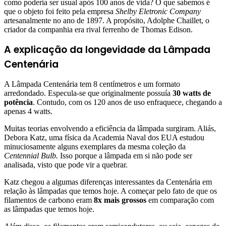
como poderia ser usual após 100 anos de vida? O que sabemos é
que o objeto foi feito pela empresa
Shelby Eletronic Company
artesanalmente no ano de 1897. A propósito, Adolphe Chaillet, o
criador da companhia era rival ferrenho de Thomas Edison.
A explicação da longevidade da Lâmpada
Centenária
A Lâmpada Centenária tem 8 centímetros e um formato
arredondado. Especula-se que originalmente possuía
30 watts de
potência
. Contudo, com os 120 anos de uso enfraquece, chegando a
apenas 4 watts.
Muitas teorias envolvendo a eficiência da lâmpada surgiram. Aliás,
Debora Katz, uma física da Academia Naval dos EUA estudou
minuciosamente alguns exemplares da mesma coleção da
Centennial Bulb.
Isso porque a lâmpada em si não pode ser
analisada, visto que pode vir a quebrar.
Katz chegou a algumas diferenças interessantes da Centenária em
relação às lâmpadas que temos hoje. A começar pelo fato de que os
filamentos de carbono eram
8x mais grossos
em comparação com
as lâmpadas que temos hoje.