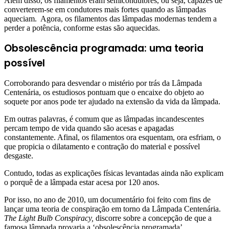
Além disso, os filamentos eram semicondutores, ou seja, capazes de
converterem-se em condutores mais fortes quando as lâmpadas
aqueciam. Agora, os filamentos das lâmpadas modernas tendem a
perder a potência, conforme estas são aquecidas.
Obsolescência programada: uma teoria
possível
Corroborando para desvendar o mistério por trás da Lâmpada
Centenária, os estudiosos pontuam que o encaixe do objeto ao
soquete por anos pode ter ajudado na extensão da vida da lâmpada.
Em outras palavras, é comum que as lâmpadas incandescentes
percam tempo de vida quando são acesas e apagadas
constantemente. Afinal, os filamentos ora esquentam, ora esfriam, o
que propicia o dilatamento e contração do material e possível
desgaste.
Contudo, todas as explicações físicas levantadas ainda não explicam
o porquê de a lâmpada estar acesa por 120 anos.
Por isso, no ano de 2010, um documentário foi feito com fins de
lançar uma teoria de conspiração em torno da Lâmpada Centenária.
The Light Bulb Conspiracy,
discorre sobre a concepção de que a
famosa lâmpada provaria a ‘obsolescência programada’.