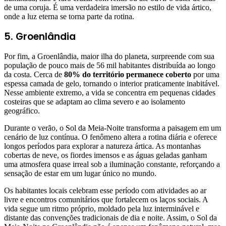
de uma coruja. É uma verdadeira imersão no estilo de vida ártico,
onde a luz eterna se torna parte da rotina.
5. Groenlândia
Por fim, a Groenlândia, maior ilha do planeta, surpreende com sua
população de pouco mais de 56 mil habitantes distribuída ao longo
da costa. Cerca de
80% do território permanece coberto
por uma
espessa camada de gelo, tornando o interior praticamente inabitável.
Nesse ambiente extremo, a vida se concentra em pequenas cidades
costeiras que se adaptam ao clima severo e ao isolamento
geográfico.
Durante o verão, o Sol da Meia-Noite transforma a paisagem em um
cenário de luz contínua. O fenômeno altera a rotina diária e oferece
longos períodos para explorar a natureza ártica. As montanhas
cobertas de neve, os fiordes imensos e as águas geladas ganham
uma atmosfera quase irreal sob a iluminação constante, reforçando a
sensação de estar em um lugar único no mundo.
Os habitantes locais celebram esse período com atividades ao ar
livre e encontros comunitários que fortalecem os laços sociais. A
vida segue um ritmo próprio, moldado pela luz interminável e
distante das convenções tradicionais de dia e noite. Assim, o Sol da