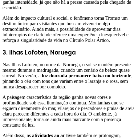
ganha intensidade, já que não há a pressa causada pela chegada da
escuridão.
Além do impacto cultural e social, o fenômeno torna Tromsø um
destino único para visitantes que buscam vivenciar algo
extraordinário. Ainda mais, a possibilidade de aproveitar dias
ininterruptos de claridade oferece uma experiência inesquecível e
reforça a singularidade da vida no Círculo Polar Ártico.
3. Ilhas Lofoten, Noruega
Nas Ilhas Lofoten, no norte da Noruega, o sol se mantém presente
mesmo durante a madrugada, criando um cenário de beleza quase
surreal. No verão, a
luz dourada permanece baixa no horizonte
,
pintando o céu com tons que variam entre o laranja e o rosa, sem
nunca desaparecer por completo.
A paisagem característica da região ganha novas cores e
profundidade sob essa iluminação contínua. Montanhas que se
erguem diretamente do mar, vilarejos de pescadores e praias de areia
clara parecem diferentes a cada hora do dia. O ambiente, já
impressionante, torna-se ainda mais marcante com a presença
constante da luz.
Além disso, as
atividades ao ar livre
também se prolongam,