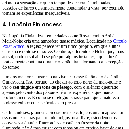
criando a sensação de que o tempo desacelera. Caminhadas,
passeios de barco ou simplesmente contemplar a vista, por exemplo,
tornam-se experiências inesquecíveis.
4. Lapônia Finlandesa
Na Lapônia Finlandesa, em cidades como Rovaniemi, o Sol da
Meia-Noite cria uma atmosfera quase mágica. Localizada no
Círculo
Polar Ártico
, a região parece ter um ritmo próprio, em que a linha
entre dia e noite se dissolve. Contudo, diferente de Helsinque, mais
ao sul, onde o sol ainda se põe por alguns instantes, aqui a luz é
praticamente contínua durante o verão, transformando a percepção
do tempo.
Um dos melhores lugares para vivenciar esse fenômeno é a Colina
Ounasvaara. Isso porque, ao chegar ao topo perto da meia-noite e
ver o
céu tingido em tons de pêssego
, com o silêncio quebrado
apenas pelo canto dos pássaros, é uma experiência que marca
profundamente. É como se o relógio parasse para que a natureza
pudesse exibir seu espetáculo sem pressa.
Os finlandeses, grandes apreciadores de café, costumam aproveitar
essas noites claras para reunir amigos ao ar livre, estendendo as
conversas até tarde. Entre goles de café e o frescor da noite
iluminada, não é raro cruzar com renas ou até ouvir o bater de asas