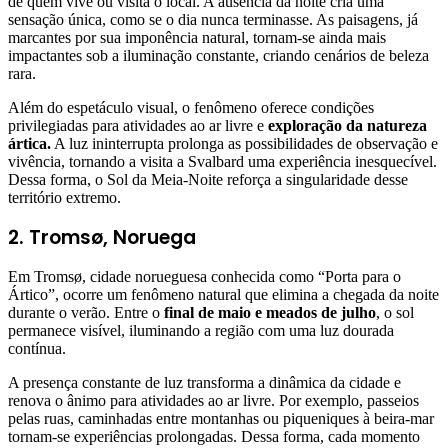
de quem vive ou visita o local. A ausência da noite cria uma
sensação única, como se o dia nunca terminasse. As paisagens, já
marcantes por sua imponência natural, tornam-se ainda mais
impactantes sob a iluminação constante, criando cenários de beleza
rara.
Além do espetáculo visual, o fenômeno oferece condições
privilegiadas para atividades ao ar livre e
exploração da natureza
ártica.
A luz ininterrupta prolonga as possibilidades de observação e
vivência, tornando a visita a Svalbard uma experiência inesquecível.
Dessa forma, o Sol da Meia-Noite reforça a singularidade desse
território extremo.
2. Tromsø, Noruega
Em Tromsø, cidade norueguesa conhecida como “Porta para o
Ártico”, ocorre um fenômeno natural que elimina a chegada da noite
durante o verão. Entre o
final de maio e meados de julho
, o sol
permanece visível, iluminando a região com uma luz dourada
contínua.
A presença constante de luz transforma a dinâmica da cidade e
renova o ânimo para atividades ao ar livre. Por exemplo, passeios
pelas ruas, caminhadas entre montanhas ou piqueniques à beira-mar
tornam-se experiências prolongadas. Dessa forma, cada momento