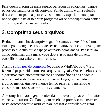
Para quem precisa de mais espaço ou recursos adicionais, planos
pagos costumam estar disponíveis. Sendo assim, é uma solução
direta e muito prática para envios pontuais, especialmente quando
não se quer instalar nenhum programa ou se preocupar com contas
em serviços de armazenamento.
3. Comprima seus arquivos
Reduzir o tamanho de arquivos grandes antes de enviá-los é uma
estratégia inteligente. Isso pode ser feito através da compressão, um
processo que diminui o espaço ocupado pelos dados. Pense nisso
como organizar uma mala: você dobra as roupas de um jeito
específico para caberem mais coisas.
Assim,
softwares de compressão
, como o WinRAR ou o 7-Zip,
fazem algo parecido com seus arquivos digitais. Ou seja, eles usam
algoritmos para encontrar padrões e redundâncias nos dados e
representá-los de forma mais compacta. Logo, o resultado é um
arquivo menor, que leva menos tempo para ser transferido e
consome menos espaço de armazenamento.
Ao comprimir, você geralmente cria um novo arquivo em formatos
como .zip, .rar ou .7z. Para quem recebe, o processo é o inverso:
basta descompactar o arquivo para acessar o conteúdo original.