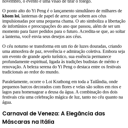
novembro, o evento é uma visão de tirar o fôlego.
O ponto alto do Yi Peng é o lançamento simultâneo de milhares de
khom loi
, lanternas de papel de arroz que sobem aos céus
impulsionadas por uma pequena chama. O ato simboliza a libertação
de infortúnios e preocupações do ano que passou, além de ser um
momento para fazer pedidos para o futuro. Acredita-se que, ao soltar
a lanterna, você envia seus desejos aos céus.
O céu noturno se transforma em um rio de luzes douradas, criando
uma atmosfera de paz, reverência e admiração coletiva. Embora seja
um evento de grande apelo turístico, sua essência permanece
profundamente espiritual, ligada às tradições budistas de mérito e
renovação. A beleza serena do Yi Peng o destaca entre os festivais
tradicionais ao redor do mundo.
Paralelamente, ocorre o Loi Krathong em toda a Tailândia, onde
pequenos barcos decorados com flores e velas são soltos em rios e
lagos para homenagear a deusa da água. A combinação dos dois
festivais cria uma celebração mágica de luz, tanto no céu quanto na
água.
Carnaval de Veneza: A Elegância das
Máscaras na Itália