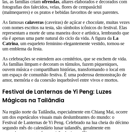
las, as famílias criam
ofrendas
, altares elaborados e decorados com
fotografias dos falecidos, velas, flores de cempasúchil
(malmequeres) e os pratos e bebidas favoritos de seus parentes.
As famosas
calaveras
(caveiras) de açúcar e chocolate, muitas vezes
com nomes escritos na testa, são símbolos icônicos do festival. Elas
representam a morte de uma maneira doce e artística, lembrando que
ela é apenas uma parte natural do ciclo da vida. A figura da
La
Catrina
, um esqueleto feminino elegantemente vestido, tornou-se
um emblema da festa.
As celebrações se estendem aos cemitérios, que se enchem de vida.
As famílias limpam e decoram os túmulos, fazem piqueniques,
ouvem música e compartilham histórias, transformando o local em
um espaço de comunhão festiva. É uma poderosa demonstração de
amor, memória e da conexão inquebrável entre vivos e mortos.
Festival de Lanternas de Yi Peng: Luzes
Mágicas na Tailândia
Na região norte da Tailândia, especialmente em Chiang Mai, ocorre
um dos espetáculos visuais mais deslumbrantes do mundo: o
Festival de Lanternas de Yi Peng. Celebrado na lua cheia do décimo
segundo mês do calendário lunar tailandês, geralmente em