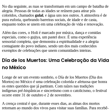
No dia seguinte, as ruas se transformam em um campo de batalha de
alegria. Pessoas de todas as idades se reúnem para atirar pós
coloridos, chamados
gulal
, e água uns nos outros. A atmosfera é de
pura euforia, quebrando barreiras sociais, de idade e de casta,
enquanto todos se unem em uma celebração de vida e renovação.
Além das cores, o Holi é marcado por música, dança e comidas
especiais, como o gujiya, um pastel doce. É uma experiência
sensorial completa, que demonstra a espiritualidade e a alegria
contagiante do povo indiano, sendo um dos mais conhecidos
exemplos de celebrações que unem comunidades inteiras.
Día de los Muertos: Uma Celebração da Vida
no México
Longe de ser um evento sombrio, o Día de los Muertos (Dia dos
Mortos) no México é uma celebração colorida e afetuosa que honra
os entes queridos que já partiram. Com raízes nas tradições
indígenas pré-hispânicas e sincretismo com o catolicismo, o festival
ocorre entre 31 de outubro e 2 de novembro.
A crença central é que, durante esses dias, as almas dos mortos
retornam ao mundo dos vivos para visitar suas famílias. Para recebê-