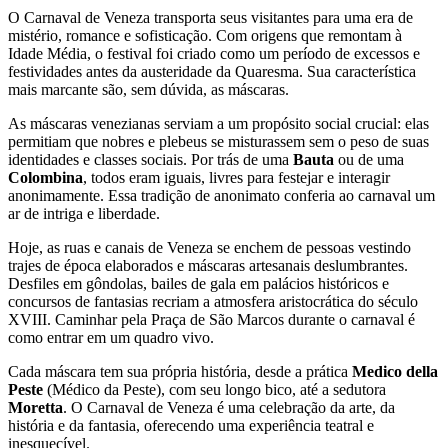
O Carnaval de Veneza transporta seus visitantes para uma era de
mistério, romance e sofisticação. Com origens que remontam à
Idade Média, o festival foi criado como um período de excessos e
festividades antes da austeridade da Quaresma. Sua característica
mais marcante são, sem dúvida, as máscaras.
As máscaras venezianas serviam a um propósito social crucial: elas
permitiam que nobres e plebeus se misturassem sem o peso de suas
identidades e classes sociais. Por trás de uma
Bauta
ou de uma
Colombina
, todos eram iguais, livres para festejar e interagir
anonimamente. Essa tradição de anonimato conferia ao carnaval um
ar de intriga e liberdade.
Hoje, as ruas e canais de Veneza se enchem de pessoas vestindo
trajes de época elaborados e máscaras artesanais deslumbrantes.
Desfiles em gôndolas, bailes de gala em palácios históricos e
concursos de fantasias recriam a atmosfera aristocrática do século
XVIII. Caminhar pela Praça de São Marcos durante o carnaval é
como entrar em um quadro vivo.
Cada máscara tem sua própria história, desde a prática
Medico della
Peste
(Médico da Peste), com seu longo bico, até a sedutora
Moretta
. O Carnaval de Veneza é uma celebração da arte, da
história e da fantasia, oferecendo uma experiência teatral e
inesquecível.