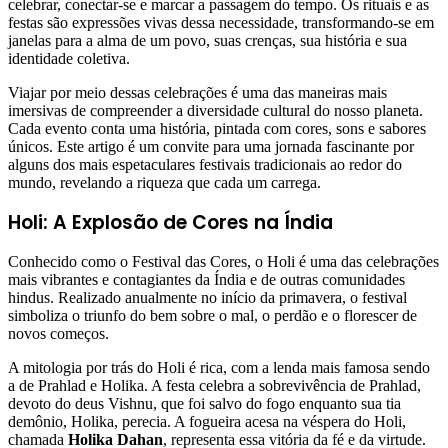
celebrar, conectar-se e marcar a passagem do tempo. Os rituais e as
festas são expressões vivas dessa necessidade, transformando-se em
janelas para a alma de um povo, suas crenças, sua história e sua
identidade coletiva.
Viajar por meio dessas celebrações é uma das maneiras mais
imersivas de compreender a diversidade cultural do nosso planeta.
Cada evento conta uma história, pintada com cores, sons e sabores
únicos. Este artigo é um convite para uma jornada fascinante por
alguns dos mais espetaculares festivais tradicionais ao redor do
mundo, revelando a riqueza que cada um carrega.
Holi: A Explosão de Cores na Índia
Conhecido como o Festival das Cores, o Holi é uma das celebrações
mais vibrantes e contagiantes da Índia e de outras comunidades
hindus. Realizado anualmente no início da primavera, o festival
simboliza o triunfo do bem sobre o mal, o perdão e o florescer de
novos começos.
A mitologia por trás do Holi é rica, com a lenda mais famosa sendo
a de Prahlad e Holika. A festa celebra a sobrevivência de Prahlad,
devoto do deus Vishnu, que foi salvo do fogo enquanto sua tia
demônio, Holika, perecia. A fogueira acesa na véspera do Holi,
chamada
Holika Dahan
, representa essa vitória da fé e da virtude.