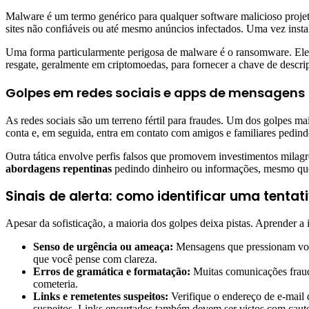
Malware é um termo genérico para qualquer software malicioso projeta
sites não confiáveis ou até mesmo anúncios infectados. Uma vez instal
Uma forma particularmente perigosa de malware é o ransomware. Ele 
resgate, geralmente em criptomoedas, para fornecer a chave de descri
Golpes em redes sociais e apps de mensagens
As redes sociais são um terreno fértil para fraudes. Um dos golpes m
conta e, em seguida, entra em contato com amigos e familiares pedin
Outra tática envolve perfis falsos que promovem investimentos milagr
abordagens repentinas
pedindo dinheiro ou informações, mesmo qu
Sinais de alerta: como identificar uma tentat
Apesar da sofisticação, a maioria dos golpes deixa pistas. Aprender a i
Senso de urgência ou ameaça:
Mensagens que pressionam você
que você pense com clareza.
Erros de gramática e formatação:
Muitas comunicações fraud
cometeria.
Links e remetentes suspeitos:
Verifique o endereço de e-mail
suspeitos. Links encurtados também devem ser vistos com caute