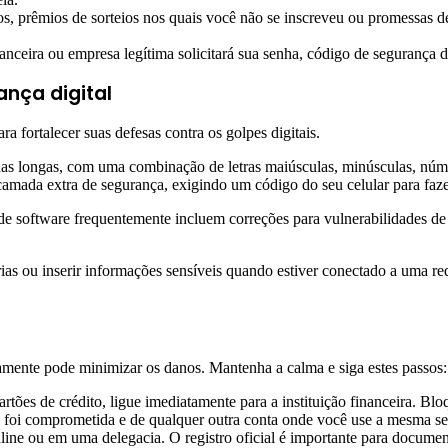
, prêmios de sorteios nos quais você não se inscreveu ou promessas de 
nceira ou empresa legítima solicitará sua senha, código de segurança d
ança digital
a fortalecer suas defesas contra os golpes digitais.
as longas, com uma combinação de letras maiúsculas, minúsculas, númer
 camada extra de segurança, exigindo um código do seu celular para fa
de software frequentemente incluem correções para vulnerabilidades de
rias ou inserir informações sensíveis quando estiver conectado a uma re
damente pode minimizar os danos. Mantenha a calma e siga estes passos:
ões de crédito, ligue imediatamente para a instituição financeira. Bloque
foi comprometida e de qualquer outra conta onde você use a mesma s
ne ou em uma delegacia. O registro oficial é importante para documenta