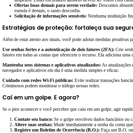
Ofertas boas demais para serem verdade:
Descontos absurdos
esmola é demais, o santo desconfia.
Solicitação de informações sensíveis:
Nenhuma instituição fina
Estratégias de proteção: fortaleça sua segur
Além de estar atento aos sinais, você pode adotar medidas proativas par
Use senhas fortes e a autenticação de dois fatores (2FA):
Crie senh
fatores em todas as contas que oferecem o recurso. Ela adiciona uma
Mantenha seus sistemas e aplicativos atualizados:
As atualizações 
navegador e aplicativos em dia é uma medida simples e eficaz.
Cuidado com redes Wi-Fi públicas:
Evite realizar transações bancá
Criminosos podem monitorar o tráfego nessas redes.
Caí em um golpe. E agora?
Se o pior acontecer e você perceber que caiu em um golpe, agir rapi
Contate seu banco:
Se o golpe envolveu dados bancários ou cart
Altere suas senhas:
Mude imediatamente a senha da conta que 
Registre um Boletim de Ocorrência (B.O.):
Faça um B.O. onli