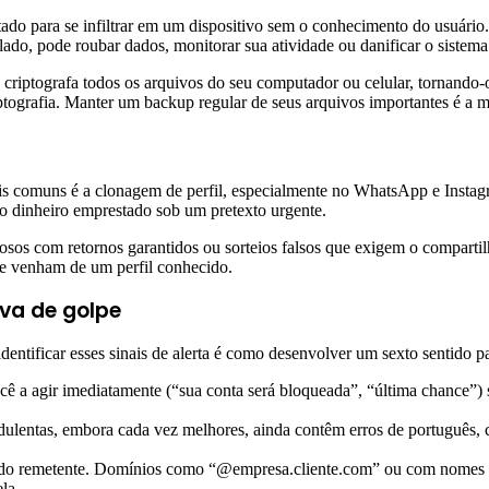
do para se infiltrar em um dispositivo sem o conhecimento do usuário.
ado, pode roubar dados, monitorar sua atividade ou danificar o sistema
criptografa todos os arquivos do seu computador ou celular, tornando
ptografia. Manter um backup regular de seus arquivos importantes é a me
ais comuns é a clonagem de perfil, especialmente no WhatsApp e Instag
do dinheiro emprestado sob um pretexto urgente.
osos com retornos garantidos ou sorteios falsos que exigem o compartil
e venham de um perfil conhecido.
iva de golpe
dentificar esses sinais de alerta é como desenvolver um sexto sentido pa
 a agir imediatamente (“sua conta será bloqueada”, “última chance”) 
ulentas, embora cada vez melhores, ainda contêm erros de português, 
 do remetente. Domínios como “@empresa.cliente.com” ou com nomes ge
la.