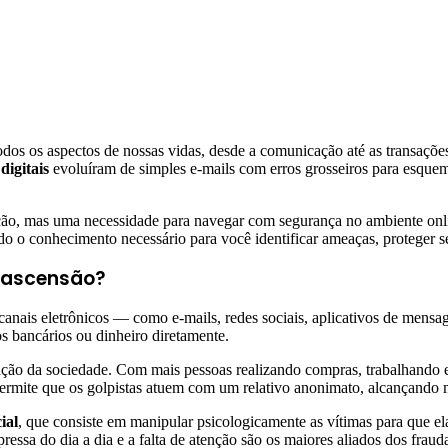
os os aspectos de nossas vidas, desde a comunicação até as transações f
digitais
evoluíram de simples e-mails com erros grosseiros para esquem
, mas uma necessidade para navegar com segurança no ambiente online.
o o conhecimento necessário para você identificar ameaças, proteger seu
m ascensão?
canais eletrônicos — como e-mails, redes sociais, aplicativos de mensage
s bancários ou dinheiro diretamente.
zação da sociedade. Com mais pessoas realizando compras, trabalhando e 
permite que os golpistas atuem com um relativo anonimato, alcançando
ial
, que consiste em manipular psicologicamente as vítimas para que 
ressa do dia a dia e a falta de atenção são os maiores aliados dos fraud