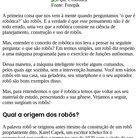
Fonte: Freepik
A primeira coisa que nos vem à mente quando perguntamos ‘o que é
robótica?’ são robôs. E a verdade é que esse pensamento não é de
todo errado, uma vez que a robótica consiste na ciência de
planejamento, construção e uso de robôs.
Mas, entender o conceito de robótica nos leva a pensar na seguinte
pergunta: o que são robôs? Em termos simples, um robô diz respeito
a uma máquina programada para o exercício de funções autônomas.
Dessa maneira, a máquina inteligente recebe alguns comandos,
pelos quais age sozinha, sem a intervenção humana. Você tem vários
robôs em sua casa, sua geladeira, seu smartphone e o seu aspirador
robô são bons exemplos disso.
Mas, para entendermos o que é robótica temos que voltar aos seu
material de estudo, perscrutando a sua gênese. Vejamos a seguir,
como surgiram os robôs!
Qual a origem dos robôs?
A palavra robô se originou antes mesmo da construção de um robô
propriamente dito. Karel Capek, um escritor tcheko foi o
responsável por cunhar o termo no ano de 1920 com a ajuda de seu