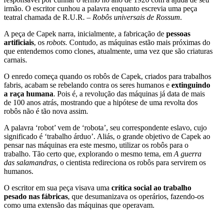
irmão. O escritor cunhou a palavra enquanto escrevia uma peça
teatral chamada de R.U.R. –
Robôs universais de Rossum.
A peça de Capek narra, inicialmente, a fabricação de
pessoas
artificiais
, os
robots.
Contudo, as máquinas estão mais próximas do
que entendemos como clones, atualmente, uma vez que são criaturas
carnais.
O enredo começa quando os robôs de Capek, criados para trabalhos
fabris, acabam se rebelando contra os seres humanos e
extinguindo
a raça humana
. Pois é, a revolução das máquinas já data de mais
de 100 anos atrás, mostrando que a hipótese de uma revolta dos
robôs não é tão nova assim.
A palavra ‘robot’ vem de ‘robota’, seu correspondente eslavo, cujo
significado é ‘trabalho árduo’. Aliás, o grande objetivo de Capek ao
pensar nas máquinas era este mesmo, utilizar os robôs para o
trabalho. Tão certo que, explorando o mesmo tema, em
A guerra
das salamandras
, o cientista redireciona os robôs para servirem os
humanos.
O escritor em sua peça visava uma
crítica social ao trabalho
pesado nas fábricas
, que desumanizava os operários, fazendo-os
como uma extensão das máquinas que operavam.