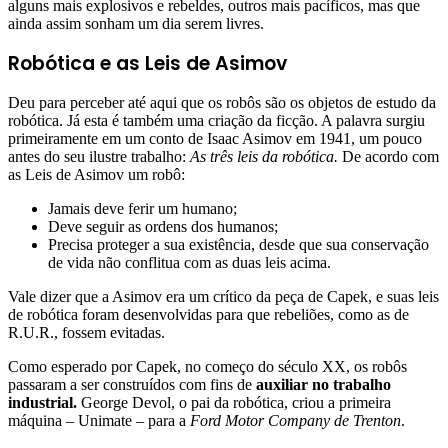
alguns mais explosivos e rebeldes, outros mais pacíficos, mas que
ainda assim sonham um dia serem livres.
Robótica e as Leis de Asimov
Deu para perceber até aqui que os robôs são os objetos de estudo da
robótica. Já esta é também uma criação da ficção. A palavra surgiu
primeiramente em um conto de Isaac Asimov em 1941, um pouco
antes do seu ilustre trabalho:
As três leis da robótica.
De acordo com
as Leis de Asimov um robô:
Jamais deve ferir um humano;
Deve seguir as ordens dos humanos;
Precisa proteger a sua existência, desde que sua conservação
de vida não conflitua com as duas leis acima.
Vale dizer que a Asimov era um crítico da peça de Capek, e suas leis
de robótica foram desenvolvidas para que rebeliões, como as de
R.U.R., fossem evitadas.
Como esperado por Capek, no começo do século XX, os robôs
passaram a ser construídos com fins de
auxiliar no trabalho
industrial.
George Devol, o pai da robótica, criou a primeira
máquina – Unimate – para a
Ford Motor Company de Trenton
.