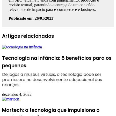
em SEO, atua há 5 anos com planejamento, produção e
revisão textual, garantindo a entrega de um conteúdo
relevante e de impacto para e-commerce e e-business.
Publicado em: 26/01/2023
Facebook
Linkedin
WhatsApp
Telegram
Artigos relacionados
Tecnologia na infância: 5 benefícios para os
pequenos
De jogos a museus virtuais, a tecnologia pode ser
promissora no desenvolvimento educacional das
crianças.
dezembro 4, 2022
Martech: a tecnologia que impulsiona o