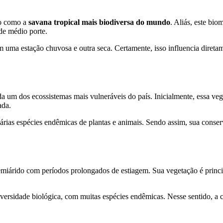
do como a
savana tropical mais biodiversa do mundo
. Aliás, este bio
 de médio porte.
uma estação chuvosa e outra seca. Certamente, isso influencia diretame
rada um dos ecossistemas mais vulneráveis do país. Inicialmente, essa 
ada.
várias espécies endêmicas de plantas e animais. Sendo assim, sua conser
semiárido com períodos prolongados de estiagem. Sua vegetação é prin
iversidade biológica, com muitas espécies endêmicas. Nesse sentido, a