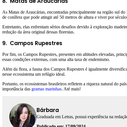
8.
Matas de Araucárias
As Matas de Araucárias, encontradas principalmente na região sul d
de conífera que pode atingir até 50 metros de altura e viver por século
Entretanto, elas enfrentam sérios desafios devido à exploração madeir
redução da área original dessas florestas.
9.
Campos Rupestres
Por fim, os Campos Rupestres, presentes em altitudes elevadas, prin
essas condições extremas, com uma alta taxa de endemismo.
Além da flora, a fauna dos Campos Rupestres é igualmente diversifica
nesse ecossistema um refúgio ideal.
Portanto, os ecossistemas brasileiros refletem a riqueza natural do pa
importância das
gramas marinhas
. Até mais!
Bárbara
Graduada em Letras, possui experiência na redação
Publicado em: 17/09/2024