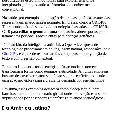
pesquisadores estão unindo forças para explorar territórios
inexplorados, ultrapassando as fronteiras do conhecimento
convencional.
Na saúde, por exemplo, a utilização de terapias genéticas avançadas
representa um marco impressionante. Empresas, como a CRISPR
Therapeutics, têm desenvolvido tecnologias baseadas em CRISPR-
Cas9 para
editar o genoma humano
e, assim, abrem portas para
tratamentos personalizados e curas para doenças genéticas.
Já no âmbito da inteligência artificial, a OpenAI, empresa de
tecnologia de processamento de linguagem natural, responsável pelo
ChatGPT
, é capaz de realizar tarefas complexas, como geração de
texto e compreensão contextual.
Por outro lado, no setor de energia, a fusão nuclear promete
transformar a forma como geramos eletricidade. Algumas empresas
buscam desenvolver reatores de fusão seguros e eficientes, sendo
uma ação inovadora para a crescente demanda por energia limpa.
Em suma, esses exemplos destacam como a deep tech quebra
barreiras, moldando um cenário global onde a inovação está sendo
impulsionada por descobertas científicas e avanços tecnológicos.
E a América Latina?