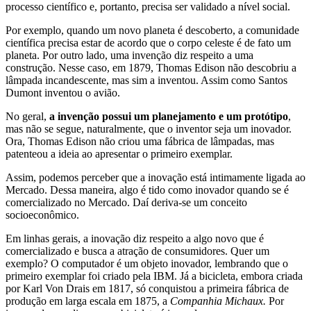
processo científico e, portanto, precisa ser validado a nível social.
Por exemplo, quando um novo planeta é descoberto, a comunidade
científica precisa estar de acordo que o corpo celeste é de fato um
planeta. Por outro lado, uma invenção diz respeito a uma
construção. Nesse caso, em 1879, Thomas Edison não descobriu a
lâmpada incandescente, mas sim a inventou. Assim como Santos
Dumont inventou o avião.
No geral,
a invenção possui um planejamento e um protótipo
,
mas não se segue, naturalmente, que o inventor seja um inovador.
Ora, Thomas Edison não criou uma fábrica de lâmpadas, mas
patenteou a ideia ao apresentar o primeiro exemplar.
Assim, podemos perceber que a inovação está intimamente ligada ao
Mercado. Dessa maneira, algo é tido como inovador quando se é
comercializado no Mercado. Daí deriva-se um conceito
socioeconômico.
Em linhas gerais, a inovação diz respeito a algo novo que é
comercializado e busca a atração de consumidores. Quer um
exemplo? O computador é um objeto inovador, lembrando que o
primeiro exemplar foi criado pela IBM. Já a bicicleta, embora criada
por Karl Von Drais em 1817, só conquistou a primeira fábrica de
produção em larga escala em 1875, a
Companhia Michaux.
Por