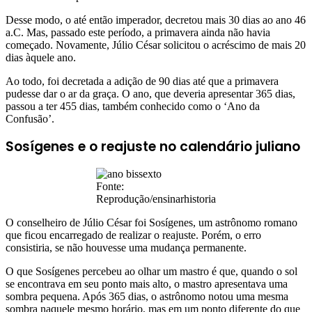
Desse modo, o até então imperador, decretou mais 30 dias ao ano 46
a.C. Mas, passado este período, a primavera ainda não havia
começado. Novamente, Júlio César solicitou o acréscimo de mais 20
dias àquele ano.
Ao todo, foi decretada a adição de 90 dias até que a primavera
pudesse dar o ar da graça. O ano, que deveria apresentar 365 dias,
passou a ter 455 dias, também conhecido como o ‘Ano da
Confusão’.
Sosígenes e o reajuste no calendário juliano
Fonte:
Reprodução/ensinarhistoria
O conselheiro de Júlio César foi Sosígenes, um astrônomo romano
que ficou encarregado de realizar o reajuste. Porém, o erro
consistiria, se não houvesse uma mudança permanente.
O que Sosígenes percebeu ao olhar um mastro é que, quando o sol
se encontrava em seu ponto mais alto, o mastro apresentava uma
sombra pequena. Após 365 dias, o astrônomo notou uma mesma
sombra naquele mesmo horário, mas em um ponto diferente do que