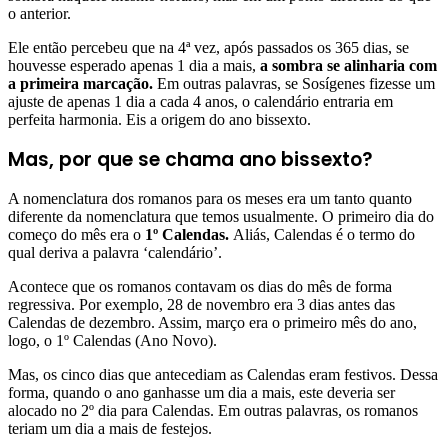
o anterior.
Ele então percebeu que na 4ª vez, após passados os 365 dias, se
houvesse esperado apenas 1 dia a mais,
a sombra se alinharia com
a primeira marcação.
Em outras palavras, se Sosígenes fizesse um
ajuste de apenas 1 dia a cada 4 anos, o calendário entraria em
perfeita harmonia. Eis a origem do ano bissexto.
Mas, por que se chama ano bissexto?
A nomenclatura dos romanos para os meses era um tanto quanto
diferente da nomenclatura que temos usualmente. O primeiro dia do
começo do mês era o
1º Calendas.
Aliás, Calendas é o termo do
qual deriva a palavra ‘calendário’.
Acontece que os romanos contavam os dias do mês de forma
regressiva. Por exemplo, 28 de novembro era 3 dias antes das
Calendas de dezembro. Assim, março era o primeiro mês do ano,
logo, o 1º Calendas (Ano Novo).
Mas, os cinco dias que antecediam as Calendas eram festivos. Dessa
forma, quando o ano ganhasse um dia a mais, este deveria ser
alocado no 2º dia para Calendas. Em outras palavras, os romanos
teriam um dia a mais de festejos.