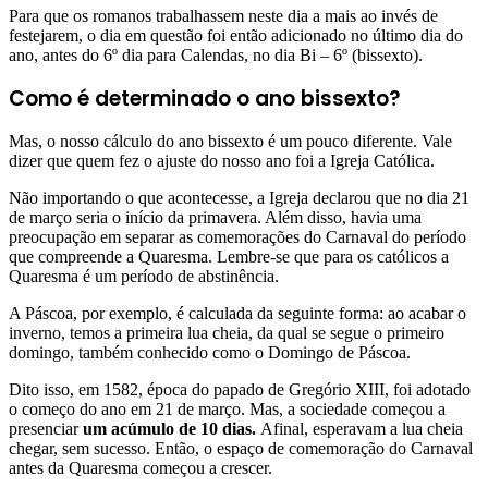
Para que os romanos trabalhassem neste dia a mais ao invés de
festejarem, o dia em questão foi então adicionado no último dia do
ano, antes do 6º dia para Calendas, no dia Bi – 6º (bissexto).
Como é determinado o ano bissexto?
Mas, o nosso cálculo do ano bissexto é um pouco diferente. Vale
dizer que quem fez o ajuste do nosso ano foi a Igreja Católica.
Não importando o que acontecesse, a Igreja declarou que no dia 21
de março seria o início da primavera. Além disso, havia uma
preocupação em separar as comemorações do Carnaval do período
que compreende a Quaresma. Lembre-se que para os católicos a
Quaresma é um período de abstinência.
A Páscoa, por exemplo, é calculada da seguinte forma: ao acabar o
inverno, temos a primeira lua cheia, da qual se segue o primeiro
domingo, também conhecido como o Domingo de Páscoa.
Dito isso, em 1582, época do papado de Gregório XIII, foi adotado
o começo do ano em 21 de março. Mas, a sociedade começou a
presenciar
um
acúmulo de 10 dias.
Afinal, esperavam a lua cheia
chegar, sem sucesso. Então, o espaço de comemoração do Carnaval
antes da Quaresma começou a crescer.