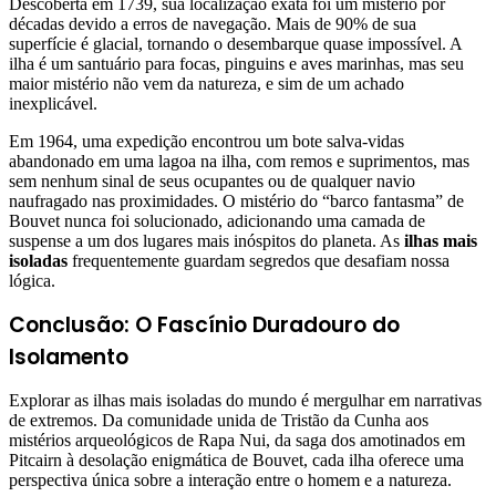
Descoberta em 1739, sua localização exata foi um mistério por
décadas devido a erros de navegação. Mais de 90% de sua
superfície é glacial, tornando o desembarque quase impossível. A
ilha é um santuário para focas, pinguins e aves marinhas, mas seu
maior mistério não vem da natureza, e sim de um achado
inexplicável.
Em 1964, uma expedição encontrou um bote salva-vidas
abandonado em uma lagoa na ilha, com remos e suprimentos, mas
sem nenhum sinal de seus ocupantes ou de qualquer navio
naufragado nas proximidades. O mistério do “barco fantasma” de
Bouvet nunca foi solucionado, adicionando uma camada de
suspense a um dos lugares mais inóspitos do planeta. As
ilhas mais
isoladas
frequentemente guardam segredos que desafiam nossa
lógica.
Conclusão: O Fascínio Duradouro do
Isolamento
Explorar as ilhas mais isoladas do mundo é mergulhar em narrativas
de extremos. Da comunidade unida de Tristão da Cunha aos
mistérios arqueológicos de Rapa Nui, da saga dos amotinados em
Pitcairn à desolação enigmática de Bouvet, cada ilha oferece uma
perspectiva única sobre a interação entre o homem e a natureza.