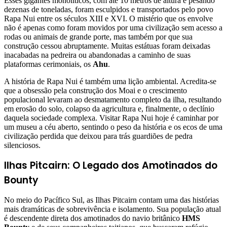
Esses gigantes monolíticos, com até 10 metros de altura e pesando
dezenas de toneladas, foram esculpidos e transportados pelo povo
Rapa Nui entre os séculos XIII e XVI. O mistério que os envolve
não é apenas como foram movidos por uma civilização sem acesso a
rodas ou animais de grande porte, mas também por que sua
construção cessou abruptamente. Muitas estátuas foram deixadas
inacabadas na pedreira ou abandonadas a caminho de suas
plataformas cerimoniais, os
Ahu
.
A história de Rapa Nui é também uma lição ambiental. Acredita-se
que a obsessão pela construção dos Moai e o crescimento
populacional levaram ao desmatamento completo da ilha, resultando
em erosão do solo, colapso da agricultura e, finalmente, o declínio
daquela sociedade complexa. Visitar Rapa Nui hoje é caminhar por
um museu a céu aberto, sentindo o peso da história e os ecos de uma
civilização perdida que deixou para trás guardiões de pedra
silenciosos.
Ilhas Pitcairn: O Legado dos Amotinados do
Bounty
No meio do Pacífico Sul, as Ilhas Pitcairn contam uma das histórias
mais dramáticas de sobrevivência e isolamento. Sua população atual
é descendente direta dos amotinados do navio britânico
HMS