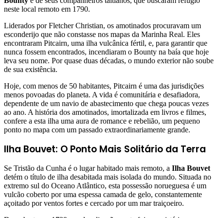
Bounty
e de seus companheiros taitianos, que buscaram refúgio
neste local remoto em 1790.
Liderados por Fletcher Christian, os amotinados procuravam um
esconderijo que não constasse nos mapas da Marinha Real. Eles
encontraram Pitcairn, uma ilha vulcânica fértil, e, para garantir que
nunca fossem encontrados, incendiaram o Bounty na baía que hoje
leva seu nome. Por quase duas décadas, o mundo exterior não soube
de sua existência.
Hoje, com menos de 50 habitantes, Pitcairn é uma das jurisdições
menos povoadas do planeta. A vida é comunitária e desafiadora,
dependente de um navio de abastecimento que chega poucas vezes
ao ano. A história dos amotinados, imortalizada em livros e filmes,
confere a esta ilha uma aura de romance e rebelião, um pequeno
ponto no mapa com um passado extraordinariamente grande.
Ilha Bouvet: O Ponto Mais Solitário da Terra
Se Tristão da Cunha é o lugar habitado mais remoto, a
Ilha Bouvet
detém o título de ilha desabitada mais isolada do mundo. Situada no
extremo sul do Oceano Atlântico, esta possessão norueguesa é um
vulcão coberto por uma espessa camada de gelo, constantemente
açoitado por ventos fortes e cercado por um mar traiçoeiro.