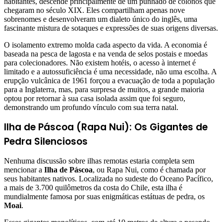
habitantes, descende principalmente de um punhado de colonos que
chegaram no século XIX. Eles compartilham apenas nove
sobrenomes e desenvolveram um dialeto único do inglês, uma
fascinante mistura de sotaques e expressões de suas origens diversas.
O isolamento extremo molda cada aspecto da vida. A economia é
baseada na pesca de lagosta e na venda de selos postais e moedas
para colecionadores. Não existem hotéis, o acesso à internet é
limitado e a autossuficiência é uma necessidade, não uma escolha. A
erupção vulcânica de 1961 forçou a evacuação de toda a população
para a Inglaterra, mas, para surpresa de muitos, a grande maioria
optou por retornar à sua casa isolada assim que foi seguro,
demonstrando um profundo vínculo com sua terra natal.
Ilha de Páscoa (Rapa Nui): Os Gigantes de
Pedra Silenciosos
Nenhuma discussão sobre ilhas remotas estaria completa sem
mencionar a
Ilha de Páscoa
, ou Rapa Nui, como é chamada por
seus habitantes nativos. Localizada no sudeste do Oceano Pacífico,
a mais de 3.700 quilômetros da costa do Chile, esta ilha é
mundialmente famosa por suas enigmáticas estátuas de pedra, os
Moai
.