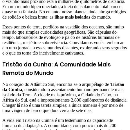
o vizinho mais próximo está a milhares de quilômetros de distância.
Em um mundo hiperconectado, a ideia de isolamento total parece
quase uma fantasia. No entanto, nosso planeta ainda abriga refúgios
de solidão e beleza bruta: as
ilhas mais isoladas
do mundo.
Esses pontos de terra, perdidos na vastidão dos oceanos, são muito
mais do que simples curiosidades geográficas. São cápsulas do
tempo, laboratórios de evolução e palco de histórias humanas de
resiliência, mistério e sobrevivência. Convidamos você a embarcar
em uma jornada a esses mundos distantes, explorando seus segredos
e o que os torna tão incrivelmente cativantes.
Tristão da Cunha: A Comunidade Mais
Remota do Mundo
No coração do Atlântico Sul, encontra-se o arquipélago de
Tristão
da Cunha
, considerado o assentamento humano permanente mais
isolado da Terra. A cidade mais próxima, a Cidade do Cabo, na
África do Sul, está a impressionantes 2.800 quilômetros de distância.
Chegar lá não é uma tarefa simples; a única maneira é por meio de
uma viagem de barco que dura cerca de sete dias.
A vida em Tristão da Cunha é um testemunho da capacidade
humana de adaptação. A comunidade, com pouco mais de 200